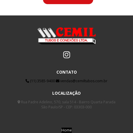
Ver Produto
CONTATO
(11) 3585-9400
vendas@cemiltubos.com.br
LOCALIZAÇÃO
Rua Padre Adelino, 570, sala 514 - Bairro Quarta Parada
São Paulo/SP - CEP: 03303-000
Home