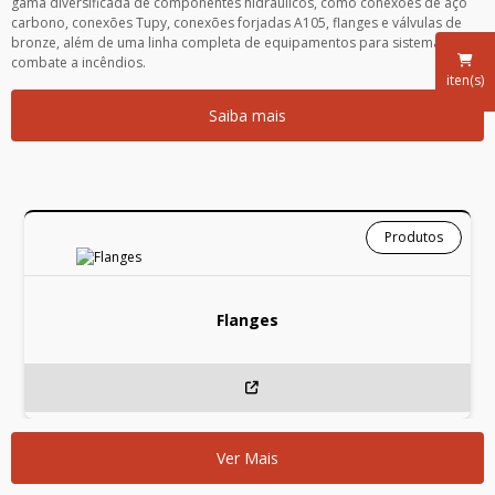
gama diversificada de componentes hidráulicos, como conexões de aço
carbono, conexões Tupy, conexões forjadas A105, flanges e válvulas de
bronze, além de uma linha completa de equipamentos para sistemas de
combate a incêndios.
iten(s)
Saiba mais
Produtos
Flanges
Ver Mais