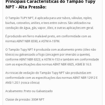
Principais Características do Tampão Tupy
NPT - Alta Pressão:
O Tampão TUPY NPT, é aplicada para unir tubos, válvulas, niples,
buchas, cotovelos, uniões, e tees entre outros. São utilizados na
condução de água, gás, vapor, óleo, e outras aplicações em geral.
É produzido em ferro maleável preto, em conformidade com as
normas ABNT NBR 6590, e ASTM A-197M.
O Tampão Tupy NPT é produzida com acabamento preto (óleo não
tóxico) ou galvanizado a fogo (zincagem por imersão a quente),
conforme ABNT NBR 6323, e ASTM A-153 e também em conformidade
com as especificações das normas ABNT NBR 6925, ASME B 16.3.
As roscas de vedação do Tampão Tupy NPT são produzidas em
conformidade com as especificações das normas ABNT NBR 12912 E
ANSI 1.20.1 (rosca cônica)
Acabamento: Preto ou Galvanizado
Classe de pressão: 300# NPT