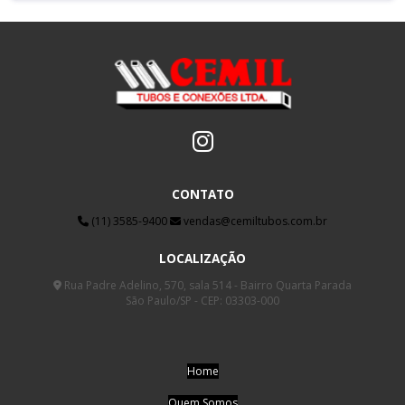
CONTATO
(11) 3585-9400
vendas@cemiltubos.com.br
LOCALIZAÇÃO
Rua Padre Adelino, 570, sala 514 - Bairro Quarta Parada
São Paulo/SP - CEP: 03303-000
Home
Quem Somos