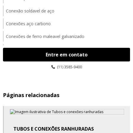
Conexão soldavel de aço
Conexões aço carbono
Conexões de ferro maleavel galvanizado
Conexões ferro fundido
Entre em contato
Conexões ferro maleavel
(11) 3585-9400
Conexões forjadas para alta pressão
Conexões galvanizadas
Páginas relacionadas
Conexões galvanizadas fabricante tupy
Conexões galvanizadas preço
Conexões galvanizadas tupy
TUBOS E CONEXÕES RANHURADAS