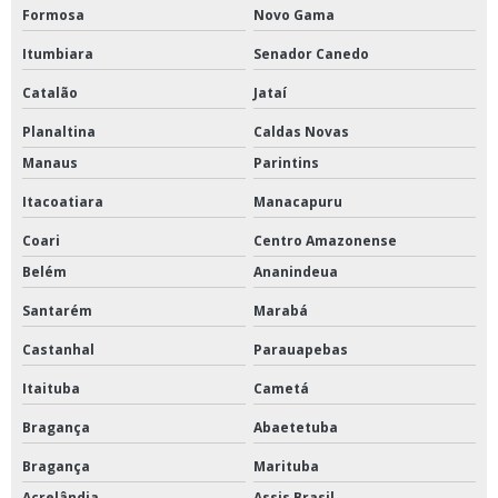
Formosa
Novo Gama
Itumbiara
Senador Canedo
Catalão
Jataí
Planaltina
Caldas Novas
Manaus
Parintins
Itacoatiara
Manacapuru
Coari
Centro Amazonense
Belém
Ananindeua
Santarém
Marabá
Castanhal
Parauapebas
Itaituba
Cametá
Bragança
Abaetetuba
Bragança
Marituba
Acrelândia
Assis Brasil