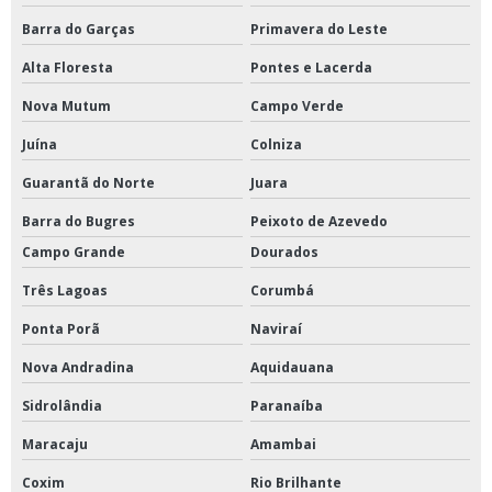
Barra do Garças
Primavera do Leste
Alta Floresta
Pontes e Lacerda
Nova Mutum
Campo Verde
Juína
Colniza
Guarantã do Norte
Juara
Barra do Bugres
Peixoto de Azevedo
Campo Grande
Dourados
Três Lagoas
Corumbá
Ponta Porã
Naviraí
Nova Andradina
Aquidauana
Sidrolândia
Paranaíba
Maracaju
Amambai
Coxim
Rio Brilhante