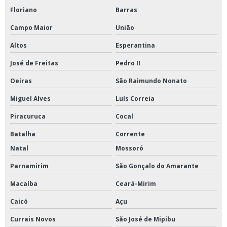
Floriano
Barras
Campo Maior
União
Altos
Esperantina
José de Freitas
Pedro II
Oeiras
São Raimundo Nonato
Miguel Alves
Luís Correia
Piracuruca
Cocal
Batalha
Corrente
Natal
Mossoró
Parnamirim
São Gonçalo do Amarante
Macaíba
Ceará-Mirim
Caicó
Açu
Currais Novos
São José de Mipibu