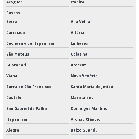
Tubo com costura aço carbono
Araguari
Itabira
Passos
Tubo de aço carbono preço
Serra
Vila Velha
Tubo galvanizado distribuidor
Cariacica
Vitória
Tubo sem costura
Cachoeiro de Itapemirim
Linhares
São Mateus
Colatina
Tubos aço carbono galvanizado
Guarapari
Aracruz
Tubos aço carbono preto
Viana
Nova Venécia
Tubos e conexões ranhuradas
Barra de São Francisco
Santa Maria de Jetibá
Tubos para caldeira
Castelo
Marataízes
São Gabriel da Palha
Domingos Martins
Tubos zona leste
Itapemirim
Afonso Cláudio
Valvula de bronze
Alegre
Baixo Guandu
Válvula de esfera