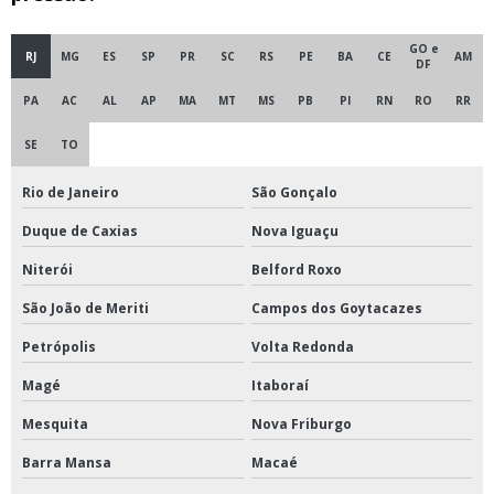
Distribuidor deca
Distribuidor deca em são paulo
GO e
RJ
MG
ES
SP
PR
SC
RS
PE
BA
CE
AM
DF
Distribuidor material para combate à incêndio
PA
AC
AL
AP
MA
MT
MS
PB
PI
RN
RO
RR
Distribuidor mga valvulas
SE
TO
Distribuidor sprinkler
Rio de Janeiro
São Gonçalo
Duque de Caxias
Nova Iguaçu
Distribuidor tubos aço carbono
Niterói
Belford Roxo
Distribuidor tubos para caldeira
São João de Meriti
Campos dos Goytacazes
Distribuidor tupy
Petrópolis
Volta Redonda
Distribuidora de material de incendio
Magé
Itaboraí
Mesquita
Nova Friburgo
Distribuidores tubos galvanizados
Barra Mansa
Macaé
Flange aço carbono