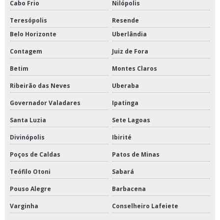
Cabo Frio
Nilópolis
Flanges aço carbono para solda
Teresópolis
Resende
Flanges aço carbono preço
Belo Horizonte
Uberlândia
Contagem
Juiz de Fora
Fornecedor tubo galvanizado
Betim
Montes Claros
Fornecedor válvula borboleta
Ribeirão das Neves
Uberaba
Fornecedores de tubos aço carbono
Governador Valadares
Ipatinga
Material para combate a incendio
Santa Luzia
Sete Lagoas
Divinópolis
Ibirité
Tampão storz
Poços de Caldas
Patos de Minas
Tubo aço carbono
Teófilo Otoni
Sabará
Tubo aço carbono sem costura
Pouso Alegre
Barbacena
Tubo com costura
Varginha
Conselheiro Lafeiete