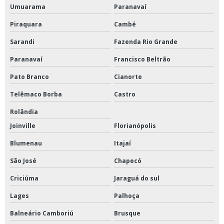
Umuarama
Paranavaí
Piraquara
Cambé
Sarandi
Fazenda Rio Grande
Paranavaí
Francisco Beltrão
Pato Branco
Cianorte
Telêmaco Borba
Castro
Rolândia
Joinville
Florianópolis
Blumenau
Itajaí
São José
Chapecó
Criciúma
Jaraguá do sul
Lages
Palhoça
Balneário Camboriú
Brusque