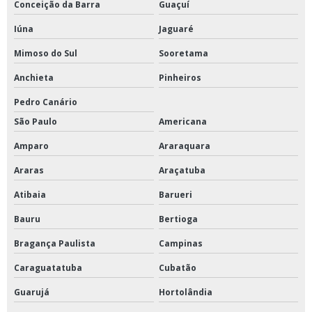
Conceição da Barra
Guaçuí
Valvula de esfera inox
Iúna
Jaguaré
Valvula deca
Mimoso do Sul
Sooretama
Anchieta
Pinheiros
Válvula deca valor
Pedro Canário
Valvula esfera ferro fundido
São Paulo
Americana
Valvula gaveta ferro fundido
Amparo
Araraquara
Araras
Araçatuba
Valvula globo 45 graus
Atibaia
Barueri
Valvula governo
Bauru
Bertioga
Valvula retencao horizontal
Bragança Paulista
Campinas
Valvula retenção vertical
Caraguatatuba
Cubatão
Válvula retenção vertical inox
Guarujá
Hortolândia