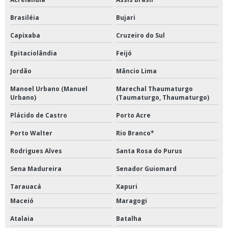
Brasiléia
Bujari
Capixaba
Cruzeiro do Sul
Epitaciolândia
Feijó
Jordão
Mâncio Lima
Manoel Urbano (Manuel
Marechal Thaumaturgo
Urbano)
(Taumaturgo, Thaumaturgo)
Plácido de Castro
Porto Acre
Porto Walter
Rio Branco*
Rodrigues Alves
Santa Rosa do Purus
Sena Madureira
Senador Guiomard
Tarauacá
Xapuri
Maceió
Maragogi
Atalaia
Batalha