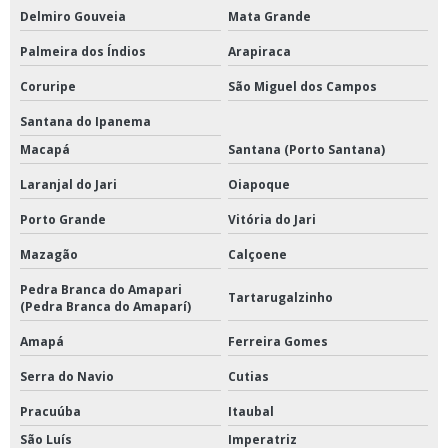
Delmiro Gouveia
Mata Grande
Palmeira dos Índios
Arapiraca
Coruripe
São Miguel dos Campos
Santana do Ipanema
Macapá
Santana (Porto Santana)
Laranjal do Jari
Oiapoque
Porto Grande
Vitória do Jari
Mazagão
Calçoene
Pedra Branca do Amapari
Tartarugalzinho
(Pedra Branca do Amaparí)
Amapá
Ferreira Gomes
Serra do Navio
Cutias
Pracuúba
Itaubal
São Luís
Imperatriz