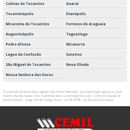
Colinas do Tocantins
Guaraí
Tocantinópolis
Dianópolis
Miracema do Tocantins
Formoso do Araguaia
Augustinópolis
Taguatinga
Pedro Afonso
Miranorte
Lagoa da Confusão
Goiatins
São Miguel do Tocantins
Nova Olinda
Nossa Senhora das Dores
O conteúdo do texto desta página é de direito reservado. Sua reprodução, parcial ou total,
mesmo citando nossos links, é proibida sem a autorização do autor. Crime de violação de
direito autoral – artigo 184 do Código Penal –
Lei 9610/98 - Lei de direitos autorais
.