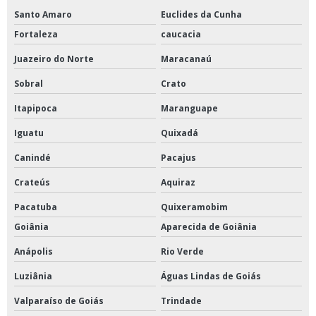
Santo Amaro
Euclides da Cunha
Fortaleza
caucacia
Juazeiro do Norte
Maracanaú
Sobral
Crato
Itapipoca
Maranguape
Iguatu
Quixadá
Canindé
Pacajus
Crateús
Aquiraz
Pacatuba
Quixeramobim
Goiânia
Aparecida de Goiânia
Anápolis
Rio Verde
Luziânia
Águas Lindas de Goiás
Valparaíso de Goiás
Trindade