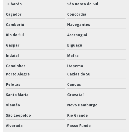
Tubarão
São Bento do Sul
Caçador
Concórdia
Camboriú
Navegantes
Rio do Sul
Araranguá
Gaspar
Biguaçu
Indaial
Mafra
Canoinhas
Itapema
Porto Alegre
Caxias do Sul
Pelotas
Canoas
Santa Maria
Gravataí
Viamão
Novo Hamburgo
São Leopoldo
Rio Grande
Alvorada
Passo Fundo