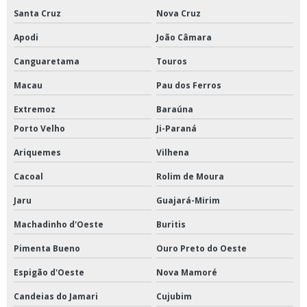
Santa Cruz
Nova Cruz
Apodi
João Câmara
Canguaretama
Touros
Macau
Pau dos Ferros
Extremoz
Baraúna
Porto Velho
Ji-Paraná
Ariquemes
Vilhena
Cacoal
Rolim de Moura
Jaru
Guajará-Mirim
Machadinho d'Oeste
Buritis
Pimenta Bueno
Ouro Preto do Oeste
Espigão d'Oeste
Nova Mamoré
Candeias do Jamari
Cujubim