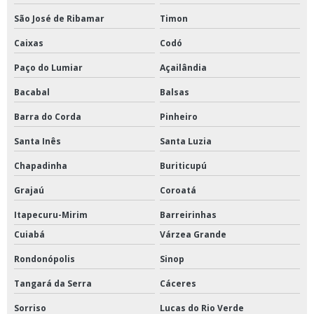
São José de Ribamar
Timon
Caixas
Codó
Paço do Lumiar
Açailândia
Bacabal
Balsas
Barra do Corda
Pinheiro
Santa Inês
Santa Luzia
Chapadinha
Buriticupú
Grajaú
Coroatá
Itapecuru-Mirim
Barreirinhas
Cuiabá
Várzea Grande
Rondonópolis
Sinop
Tangará da Serra
Cáceres
Sorriso
Lucas do Rio Verde