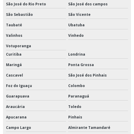
São José do Rio Preto
São José dos campos
São Sebastião
São Vicente
Taubaté
Ubatuba
Valinhos
Vinhedo
Votuporanga
Curitiba
Londrina
Maringá
Ponta Grossa
Cascavel
São José dos Pinhais
Foz do Iguaçu
Colombo
Guarapuava
Paranaguá
Araucária
Toledo
Apucarana
Pinhais
Campo Largo
Almirante Tamandaré