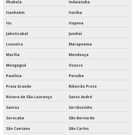
Ilhabela
Indaiatuba
Valvulas de aço carbono
Itanhaém
Itatiba
Válvulas de esfera mga
Itu
Itupeva
Jaboticabal
Jundiaí
Louveira
Marapoama
Marília
Mendonça
Mongaguá
Osasco
Paulínia
Peruíbe
Praia Grande
Ribeirão Preto
Riviera de São Lourenço
Santo André
Santos
Sertãozinho
Sorocaba
São Bernardo
São Caetano
São Carlos