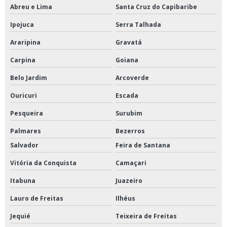
Abreu e Lima
Santa Cruz do Capibaribe
Ipojuca
Serra Talhada
Araripina
Gravatá
Carpina
Goiana
Belo Jardim
Arcoverde
Ouricuri
Escada
Pesqueira
Surubim
Palmares
Bezerros
Salvador
Feira de Santana
Vitória da Conquista
Camaçari
Itabuna
Juazeiro
Lauro de Freitas
Ilhéus
Jequié
Teixeira de Freitas