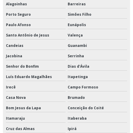
Alagoinhas
Barreiras
Porto Seguro
Simões Filho
Paulo Afonso
Eunápolis
Santo Antônio de Jesus
Valença
Candeias
Guanambi
Jacobina
Serrinha
Senhor do Bonfim
Dias d'Ávila
Luís Eduardo Magalhães
Itapetinga
Irecê
Campo Formoso
Casa Nova
Brumado
Bom Jesus da Lapa
Conceição do Coité
Itamaraju
Itaberaba
Cruz das Almas
Ipirá