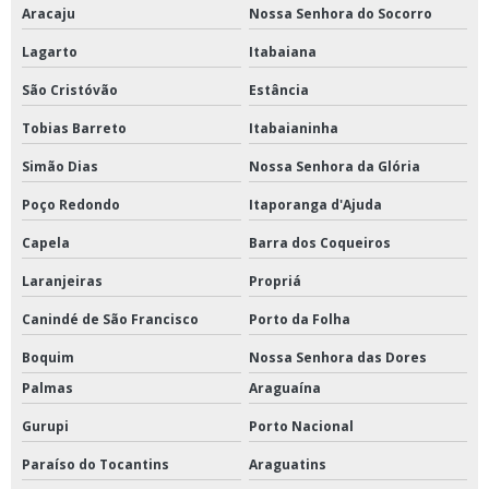
Aracaju
Nossa Senhora do Socorro
Lagarto
Itabaiana
São Cristóvão
Estância
Tobias Barreto
Itabaianinha
Simão Dias
Nossa Senhora da Glória
Poço Redondo
Itaporanga d'Ajuda
Capela
Barra dos Coqueiros
Laranjeiras
Propriá
Canindé de São Francisco
Porto da Folha
Boquim
Nossa Senhora das Dores
Palmas
Araguaína
Gurupi
Porto Nacional
Paraíso do Tocantins
Araguatins