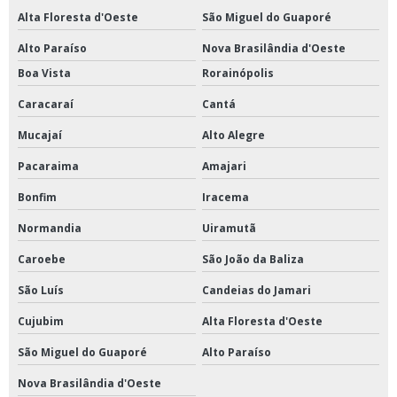
Alta Floresta d'Oeste
São Miguel do Guaporé
Alto Paraíso
Nova Brasilândia d'Oeste
Boa Vista
Rorainópolis
Caracaraí
Cantá
Mucajaí
Alto Alegre
Pacaraima
Amajari
Bonfim
Iracema
Normandia
Uiramutã
Caroebe
São João da Baliza
São Luís
Candeias do Jamari
Cujubim
Alta Floresta d'Oeste
São Miguel do Guaporé
Alto Paraíso
Nova Brasilândia d'Oeste