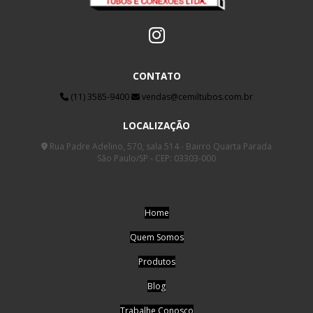
CONTATO
(11) 3585-9400
vendas@cemiltubos.com.br
LOCALIZAÇÃO
Rua Padre Adelino, 570, sala 514 - Bairro Quarta Parada
São Paulo/SP - CEP: 03303-000
Home
Quem Somos
Produtos
Blog
Trabalhe Conosco