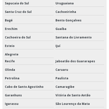
Sapucaia do Sul
Uruguaiana
Santa Cruz do Sul
Cachoeirinha
Bagé
Bento Gonçalves
Erechim
Guaíba
Cachoeira do Sul
Santana do Livramento
Esteio
Ijuí
Alegrete
Recife
Jaboatão dos Guararapes
Olinda
Caruaru
Petrolina
Paulista
Cabo de Santo Agostinho
Camaragibe
Garanhuns
Vitória de Santo Antão
Igarassu
São Lourenço da Mata