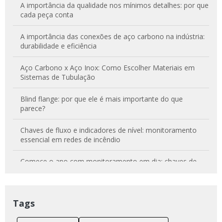
A importância da qualidade nos mínimos detalhes: por que
cada peça conta
A importância das conexões de aço carbono na indústria:
durabilidade e eficiência
Aço Carbono x Aço Inox: Como Escolher Materiais em
Sistemas de Tubulação
Blind flange: por que ele é mais importante do que
parece?
Chaves de fluxo e indicadores de nível: monitoramento
essencial em redes de incêndio
Comece o ano com monitoramento em dia: chaves de
fluxo e indicadores de nível para alarme e confiabilidade
Como escolher os melhores tubos para caldeiras e
Tags
aquecedores?