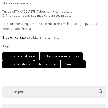
Modelos disponíveis:
Tubos ASTM A106,
A178
. Tubos com e sem costura
Diâmetros variados, sob medida para seu projeto
Fale com nossa equipe técnica e encontre a melhor solução para sua
necessidade térmica!
Entre em contato
e solicite um orçamento.
Tags:
Tubos para caldeiras
Tubos para aquecedores
Tubos industriais
Aço carbono
Cemil Tubos