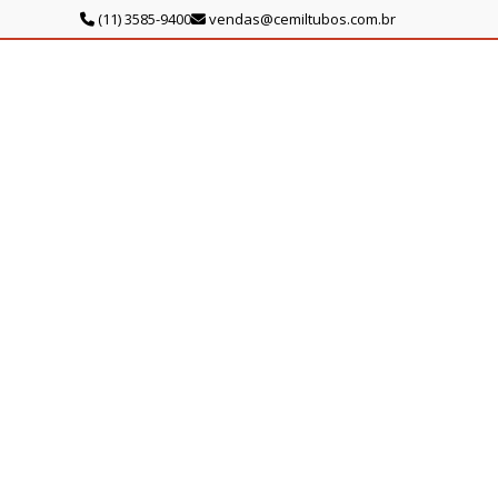
(11) 3585-9400
vendas@cemiltubos.com.br