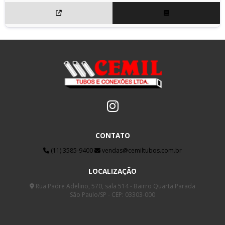
CONTATO
(11) 3585-9400
vendas@cemiltubos.com.br
LOCALIZAÇÃO
Rua Padre Adelino, 570, sala 514 - Bairro Quarta Parada
São Paulo/SP - CEP: 03303-000