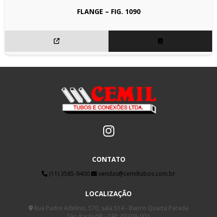
FLANGE – FIG. 1090
CONTATO
(11) 3585-9400
vendas@cemiltubos.com.br
LOCALIZAÇÃO
Rua Padre Adelino, 570, sala 514 - Bairro Quarta Parada
São Paulo/SP - CEP: 03303-000