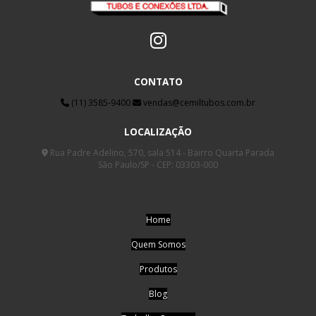
CONTATO
(11) 3585-9400
vendas@cemiltubos.com.br
LOCALIZAÇÃO
Rua Padre Adelino, 570, sala 514 - Bairro Quarta Parada
São Paulo/SP - CEP: 03303-000
Home
Quem Somos
Produtos
Blog