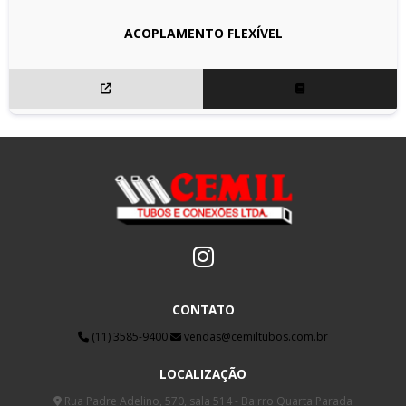
ACOPLAMENTO FLEXÍVEL
CONTATO
(11) 3585-9400
vendas@cemiltubos.com.br
LOCALIZAÇÃO
Rua Padre Adelino, 570, sala 514 - Bairro Quarta Parada