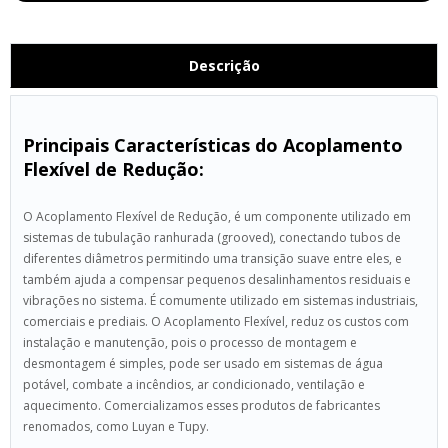
Descrição
Principais Características do Acoplamento
Flexível de Redução:
O Acoplamento Flexível de Redução, é um componente utilizado em
sistemas de tubulação ranhurada (grooved), conectando tubos de
diferentes diâmetros permitindo uma transição suave entre eles, e
também ajuda a compensar pequenos desalinhamentos residuais e
vibrações no sistema. É comumente utilizado em sistemas industriais,
comerciais e prediais. O Acoplamento Flexível, reduz os custos com
instalação e manutenção, pois o processo de montagem e
desmontagem é simples, pode ser usado em sistemas de água
potável, combate a incêndios, ar condicionado, ventilação e
aquecimento. Comercializamos esses produtos de fabricantes
renomados, como Luyan e Tupy.