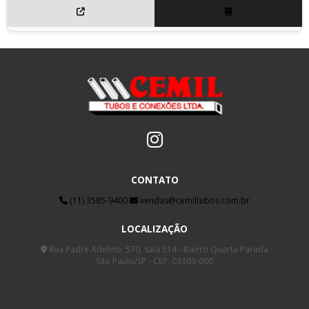
CONTATO
(11) 3585-9400
vendas@cemiltubos.com.br
LOCALIZAÇÃO
Rua Padre Adelino, 570, sala 514 - Bairro Quarta Parada
São Paulo/SP - CEP: 03303-000