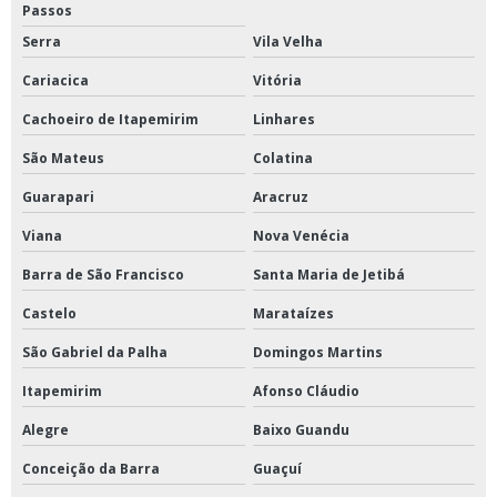
Passos
Tubo com costura aço carbono
Serra
Vila Velha
Cariacica
Vitória
Tubo de aço carbono preço
Cachoeiro de Itapemirim
Linhares
Tubo galvanizado distribuidor
São Mateus
Colatina
Tubo sem costura
Guarapari
Aracruz
Tubos aço carbono galvanizado
Viana
Nova Venécia
Barra de São Francisco
Santa Maria de Jetibá
Tubos aço carbono preto
Castelo
Marataízes
Tubos e conexões ranhuradas
São Gabriel da Palha
Domingos Martins
Tubos para caldeira
Itapemirim
Afonso Cláudio
Tubos zona leste
Alegre
Baixo Guandu
Conceição da Barra
Guaçuí
Valvula de bronze