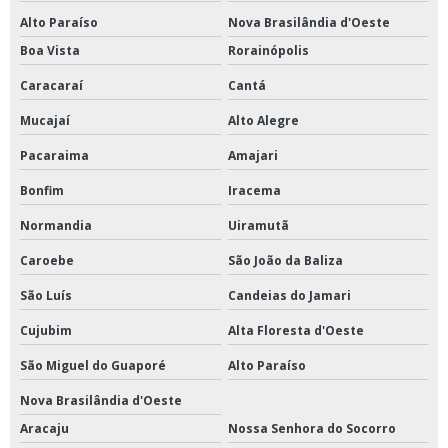
Alto Paraíso
Nova Brasilândia d'Oeste
Boa Vista
Rorainópolis
Caracaraí
Cantá
Mucajaí
Alto Alegre
Pacaraima
Amajari
Bonfim
Iracema
Normandia
Uiramutã
Caroebe
São João da Baliza
São Luís
Candeias do Jamari
Cujubim
Alta Floresta d'Oeste
São Miguel do Guaporé
Alto Paraíso
Nova Brasilândia d'Oeste
Aracaju
Nossa Senhora do Socorro