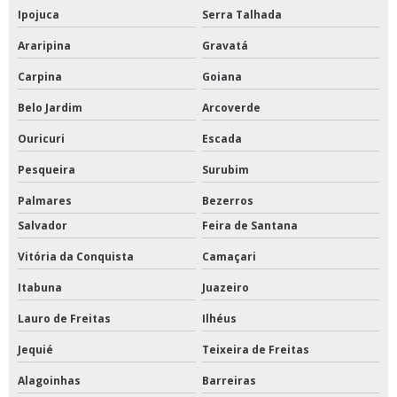
Ipojuca
Serra Talhada
Araripina
Gravatá
Carpina
Goiana
Belo Jardim
Arcoverde
Ouricuri
Escada
Pesqueira
Surubim
Palmares
Bezerros
Salvador
Feira de Santana
Vitória da Conquista
Camaçari
Itabuna
Juazeiro
Lauro de Freitas
Ilhéus
Jequié
Teixeira de Freitas
Alagoinhas
Barreiras