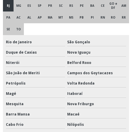
GO e
RJ
MG
ES
SP
PR
SC
RS
PE
BA
CE
AM
DF
Distribuidor deca
PA
AC
AL
AP
MA
MT
MS
PB
PI
RN
RO
RR
Distribuidor deca em são paulo
SE
TO
Distribuidor material para combate à incêndio
Rio de Janeiro
São Gonçalo
Distribuidor mga valvulas
Duque de Caxias
Nova Iguaçu
Distribuidor sprinkler
Niterói
Belford Roxo
Distribuidor tubos aço carbono
São João de Meriti
Campos dos Goytacazes
Petrópolis
Volta Redonda
Distribuidor tubos para caldeira
Magé
Itaboraí
Distribuidor tupy
Mesquita
Nova Friburgo
Distribuidora de material de incendio
Barra Mansa
Macaé
Distribuidores tubos galvanizados
Cabo Frio
Nilópolis