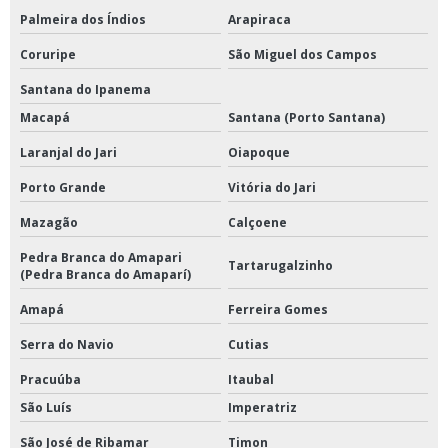
Palmeira dos Índios
Arapiraca
Coruripe
São Miguel dos Campos
Santana do Ipanema
Macapá
Santana (Porto Santana)
Laranjal do Jari
Oiapoque
Porto Grande
Vitória do Jari
Mazagão
Calçoene
Pedra Branca do Amapari
Tartarugalzinho
(Pedra Branca do Amaparí)
Amapá
Ferreira Gomes
Serra do Navio
Cutias
Pracuúba
Itaubal
São Luís
Imperatriz
São José de Ribamar
Timon