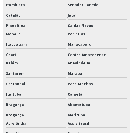
Itumbiara
Senador Canedo
Catalão
Jataí
Planaltina
Caldas Novas
Manaus
Parintins
Itacoatiara
Manacapuru
Coari
Centro Amazonense
Belém
Ananindeua
Santarém
Marabá
Castanhal
Parauapebas
Itaituba
Cametá
Bragança
Abaetetuba
Bragança
Marituba
Acrelândia
Assis Brasil