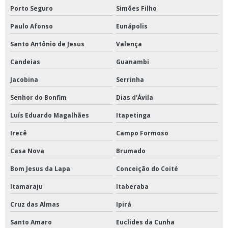
Porto Seguro
Simões Filho
Paulo Afonso
Eunápolis
Santo Antônio de Jesus
Valença
Candeias
Guanambi
Jacobina
Serrinha
Senhor do Bonfim
Dias d'Ávila
Luís Eduardo Magalhães
Itapetinga
Irecê
Campo Formoso
Casa Nova
Brumado
Bom Jesus da Lapa
Conceição do Coité
Itamaraju
Itaberaba
Cruz das Almas
Ipirá
Santo Amaro
Euclides da Cunha