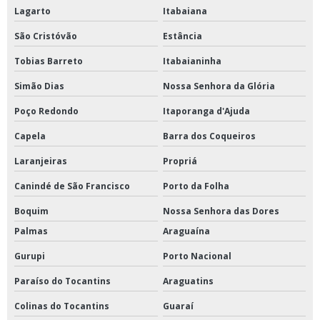
Lagarto
Itabaiana
São Cristóvão
Estância
Tobias Barreto
Itabaianinha
Simão Dias
Nossa Senhora da Glória
Poço Redondo
Itaporanga d'Ajuda
Capela
Barra dos Coqueiros
Laranjeiras
Propriá
Canindé de São Francisco
Porto da Folha
Boquim
Nossa Senhora das Dores
Palmas
Araguaína
Gurupi
Porto Nacional
Paraíso do Tocantins
Araguatins
Colinas do Tocantins
Guaraí