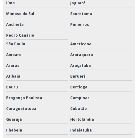
Iúna
Jaguaré
Válvula de esfera
Mimoso do Sul
Sooretama
Valvula de esfera inox
Anchieta
Pinheiros
Valvula deca
Pedro Canário
São Paulo
Americana
Válvula deca valor
Amparo
Araraquara
Valvula esfera ferro fundido
Araras
Araçatuba
Valvula gaveta ferro fundido
Atibaia
Barueri
Valvula globo 45 graus
Bauru
Bertioga
Bragança Paulista
Campinas
Valvula governo
Caraguatatuba
Cubatão
Valvula retencao horizontal
Guarujá
Hortolândia
Valvula retenção vertical
Ilhabela
Indaiatuba