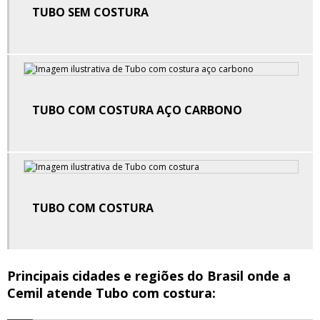
Conexões galvanizadas tupy
TUBO SEM COSTURA
Conexões grooved
Conexões para solda
Conexões ranhurada grooved
TUBO COM COSTURA AÇO CARBONO
Conexões ranhuradas
Conexões soldaveis em aço carbono
Conexões tipo grooved
TUBO COM COSTURA
Conexões tupy distribuidora
Distribuidor conexão para solda
Principais cidades e regiões do Brasil onde a
Distribuidor conexões galvanizadas zona leste
Cemil atende Tubo com costura:
Distribuidor conexões ranhuradas