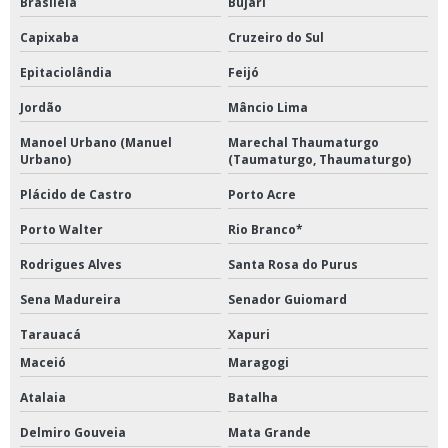
Brasiléia
Bujari
Capixaba
Cruzeiro do Sul
Epitaciolândia
Feijó
Jordão
Mâncio Lima
Manoel Urbano (Manuel
Marechal Thaumaturgo
Urbano)
(Taumaturgo, Thaumaturgo)
Plácido de Castro
Porto Acre
Porto Walter
Rio Branco*
Rodrigues Alves
Santa Rosa do Purus
Sena Madureira
Senador Guiomard
Tarauacá
Xapuri
Maceió
Maragogi
Atalaia
Batalha
Delmiro Gouveia
Mata Grande