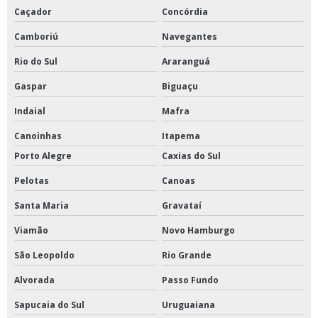
Caçador
Concórdia
Camboriú
Navegantes
Rio do Sul
Araranguá
Gaspar
Biguaçu
Indaial
Mafra
Canoinhas
Itapema
Porto Alegre
Caxias do Sul
Pelotas
Canoas
Santa Maria
Gravataí
Viamão
Novo Hamburgo
São Leopoldo
Rio Grande
Alvorada
Passo Fundo
Sapucaia do Sul
Uruguaiana