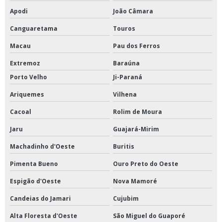
Apodi
João Câmara
Canguaretama
Touros
Macau
Pau dos Ferros
Extremoz
Baraúna
Porto Velho
Ji-Paraná
Ariquemes
Vilhena
Cacoal
Rolim de Moura
Jaru
Guajará-Mirim
Machadinho d'Oeste
Buritis
Pimenta Bueno
Ouro Preto do Oeste
Espigão d'Oeste
Nova Mamoré
Candeias do Jamari
Cujubim
Alta Floresta d'Oeste
São Miguel do Guaporé