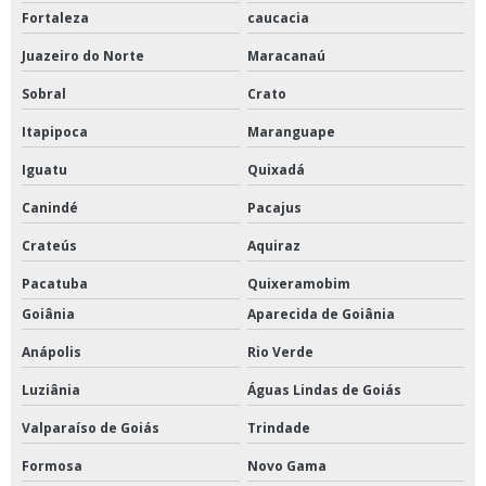
Fortaleza
caucacia
Juazeiro do Norte
Maracanaú
Sobral
Crato
Itapipoca
Maranguape
Iguatu
Quixadá
Canindé
Pacajus
Crateús
Aquiraz
Pacatuba
Quixeramobim
Goiânia
Aparecida de Goiânia
Anápolis
Rio Verde
Luziânia
Águas Lindas de Goiás
Valparaíso de Goiás
Trindade
Formosa
Novo Gama