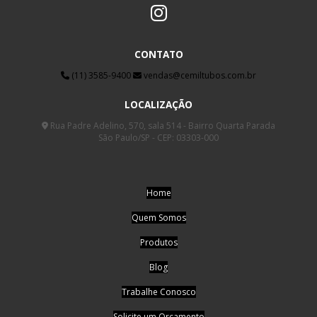
CONTATO
(11) 3585-9400
vendas@cemiltubos.com.br
LOCALIZAÇÃO
Rua Padre Adelino, 570, sala 514 - Bairro Quarta Parada
São Paulo/SP - CEP: 03303-000
Home
Quem Somos
Produtos
Blog
Trabalhe Conosco
Solicite um Orçamento