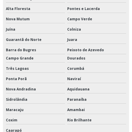
Alta Floresta
Pontes e Lacerda
Nova Mutum
Campo Verde
Juína
Colniza
Guarantã do Norte
Juara
Barra do Bugres
Peixoto de Azevedo
Campo Grande
Dourados
Três Lagoas
Corumbá
Ponta Porã
Naviraí
Nova Andradina
Aquidauana
Sidrolândia
Paranaíba
Maracaju
Amambai
Coxim
Rio Brilhante
Caarapó