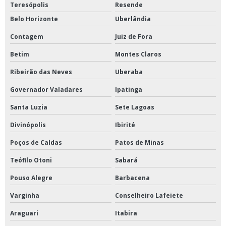
Teresópolis
Resende
Flange aço carbono
Belo Horizonte
Uberlândia
Flanges aço carbono para solda
Contagem
Juiz de Fora
Flanges aço carbono preço
Betim
Montes Claros
Fornecedor tubo galvanizado
Ribeirão das Neves
Uberaba
Governador Valadares
Ipatinga
Fornecedor válvula borboleta
Santa Luzia
Sete Lagoas
Fornecedores de tubos aço carbono
Divinópolis
Ibirité
Material para combate a incendio
Poços de Caldas
Patos de Minas
Tampão storz
Teófilo Otoni
Sabará
Pouso Alegre
Barbacena
Tubo aço carbono
Varginha
Conselheiro Lafeiete
Tubo aço carbono sem costura
Araguari
Itabira
Tubo com costura