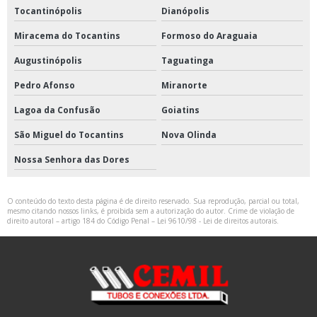
Tocantinópolis
Dianópolis
Miracema do Tocantins
Formoso do Araguaia
Augustinópolis
Taguatinga
Pedro Afonso
Miranorte
Lagoa da Confusão
Goiatins
São Miguel do Tocantins
Nova Olinda
Nossa Senhora das Dores
O conteúdo do texto desta página é de direito reservado. Sua reprodução, parcial ou total,
mesmo citando nossos links, é proibida sem a autorização do autor. Crime de violação de
direito autoral – artigo 184 do Código Penal –
Lei 9610/98 - Lei de direitos autorais
.