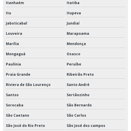
Válvula retenção vertical inox
Itanhaém
Itatiba
Valvulas de aço carbono
Itu
Itupeva
Jaboticabal
Jundiaí
Válvulas de esfera mga
Louveira
Marapoama
Marília
Mendonça
Mongaguá
Osasco
Paulínia
Peruíbe
Praia Grande
Ribeirão Preto
Riviera de São Lourenço
Santo André
Santos
Sertãozinho
Sorocaba
São Bernardo
São Caetano
São Carlos
São José do Rio Preto
São José dos campos