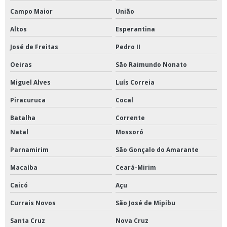
Campo Maior
União
Altos
Esperantina
José de Freitas
Pedro II
Oeiras
São Raimundo Nonato
Miguel Alves
Luís Correia
Piracuruca
Cocal
Batalha
Corrente
Natal
Mossoró
Parnamirim
São Gonçalo do Amarante
Macaíba
Ceará-Mirim
Caicó
Açu
Currais Novos
São José de Mipibu
Santa Cruz
Nova Cruz