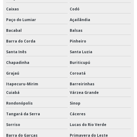
Caixas
Codó
Paço do Lumiar
Açailândia
Bacabal
Balsas
Barra do Corda
Pinheiro
Santa Inês
Santa Luzia
Chapadinha
Buriticupú
Grajaú
Coroatá
Itapecuru-Mirim
Barreirinhas
Cuiabá
Várzea Grande
Rondonópolis
Sinop
Tangará da Serra
Cáceres
Sorriso
Lucas do Rio Verde
Barra do Garças
Primavera do Leste