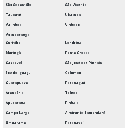
São Sebastião
São Vicente
Taubaté
Ubatuba
Valinhos
Vinhedo
Votuporanga
Curitiba
Londrina
Maringá
Ponta Grossa
Cascavel
São José dos Pinhais
Foz do Iguaçu
Colombo
Guarapuava
Paranaguá
Araucária
Toledo
Apucarana
Pinhais
Campo Largo
Almirante Tamandaré
Umuarama
Paranavaí