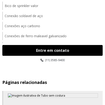
Bico de sprinkler valor
Conexão soldavel de aço
Conexões aço carbono
Conexões de ferro maleavel galvanizado
Conexões ferro fundido
Entre em contato
Conexões ferro maleavel
(11) 3585-9400
Conexões forjadas para alta pressão
Conexões galvanizadas
Páginas relacionadas
Conexões galvanizadas fabricante tupy
Conexões galvanizadas preço