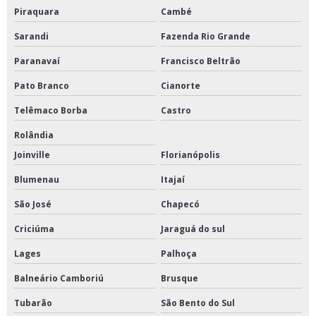
Piraquara
Cambé
Sarandi
Fazenda Rio Grande
Paranavaí
Francisco Beltrão
Pato Branco
Cianorte
Telêmaco Borba
Castro
Rolândia
Joinville
Florianópolis
Blumenau
Itajaí
São José
Chapecó
Criciúma
Jaraguá do sul
Lages
Palhoça
Balneário Camboriú
Brusque
Tubarão
São Bento do Sul